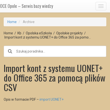
OCE Opole – Serwis bazy wiedzy
Toggl
Home
Archive
Home
/
Kb
/
Opolska eSzkoła
/
Opolskie projekty
/
Import kont z systemu UONET+ do Office 365 za pomo…
Import kont z systemu UONET+
do Office 365 za pomocą plików
CSV
Opis w formacie PDF –
import UONET+