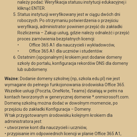
należy podać: Weryfikacja statusu instytucji edukacyjnej i
kliknąć ENTER.
Status instytucji weryfikowany jest w ciągu dwóch dni
roboczych. Po otrzymaniu potwierdzenia o przejściu
weryfikacji, administrator powinien przejść do zakładki
Rozliczenia – Zakup usług, gdzie należy odnaleźć i przejść
proces zamówienia bezpłatnych licencji:
• Office 365 A1 dla nauczycieli i wykładowców,
• Office 365 A1 dla uczniów i studentów.
Ostatnim (opcjonalnym) krokiem jest dodanie domeny
szkoły do portalu, konfiguracja rekordów DNS dla domeny
lub subdomeny.
Ważne:
Dodanie domeny szkolnej (np, szkola.edu.pl) nie jest
wymagane do pełnego funkcjonowania środowiska Office 365.
Wszelkie usługi (Poczta, OneNote, Teams) działają w pełni na
kontach tworzonych w generycznej domenie *.onmicrosoft.com.
Domenę szkolną można dodać w dowolnym momencie, po
przejściu do zakładki Konfiguracja – Domeny.
W tak przygotowanym środowisku kolejnym krokiem dla
administratora jest:
• utworzenie kont dla nauczycieli i uczniów,
• przypisanie im odpowiednich licencji w planie Office 365 A1,