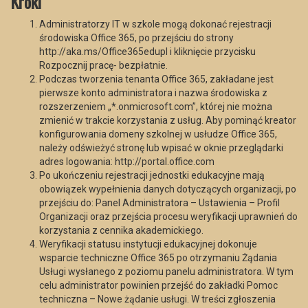
Kroki
Administratorzy IT w szkole mogą dokonać rejestracji
środowiska Office 365, po przejściu do strony
http://aka.ms/Office365edupl i kliknięcie przycisku
Rozpocznij pracę- bezpłatnie.
Podczas tworzenia tenanta Office 365, zakładane jest
pierwsze konto administratora i nazwa środowiska z
rozszerzeniem „*.onmicrosoft.com”, której nie można
zmienić w trakcie korzystania z usług. Aby pominąć kreator
konfigurowania domeny szkolnej w usłudze Office 365,
należy odświeżyć stronę lub wpisać w oknie przeglądarki
adres logowania: http://portal.office.com
Po ukończeniu rejestracji jednostki edukacyjne mają
obowiązek wypełnienia danych dotyczących organizacji, po
przejściu do: Panel Administratora – Ustawienia – Profil
Organizacji oraz przejścia procesu weryfikacji uprawnień do
korzystania z cennika akademickiego.
Weryfikacji statusu instytucji edukacyjnej dokonuje
wsparcie techniczne Office 365 po otrzymaniu Żądania
Usługi wysłanego z poziomu panelu administratora. W tym
celu administrator powinien przejść do zakładki Pomoc
techniczna – Nowe żądanie usługi. W treści zgłoszenia