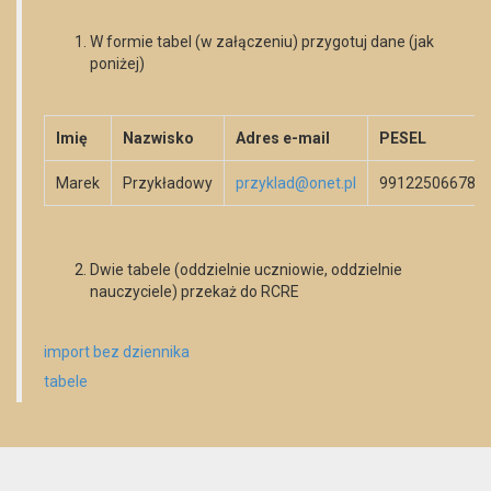
W formie tabel (w załączeniu) przygotuj dane (jak
poniżej)
Imię
Nazwisko
Adres e-mail
PESEL
Marek
Przykładowy
przyklad@onet.pl
99122506678
Dwie tabele (oddzielnie uczniowie, oddzielnie
nauczyciele) przekaż do RCRE
import bez dziennika
tabele