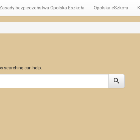
Zasady bezpieczeństwa Opolska Eszkoła
Opolska eSzkoła
K
ps searching can help.