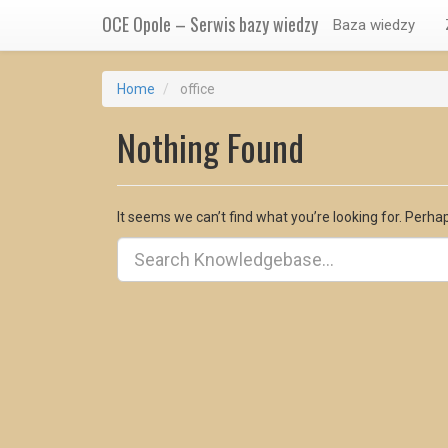
OCE Opole – Serwis bazy wiedzy
Baza wiedzy
Home
office
Nothing Found
It seems we can’t find what you’re looking for. Perha